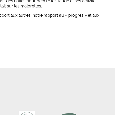
 : des balles pour décrire le Claude et ses activités,
ait sur les majorettes.
pport aux autres, notre rapport au « progrès » et aux