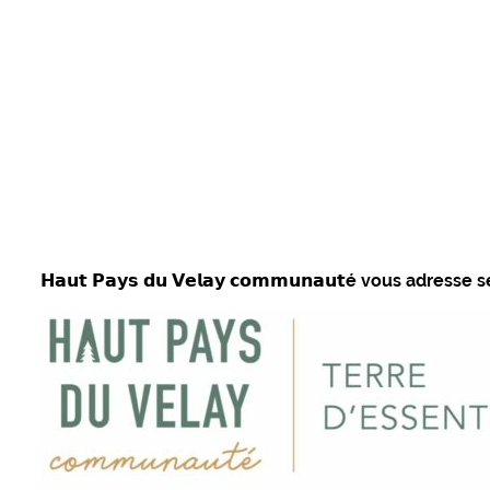
𝗛𝗮𝘂𝘁 𝗣𝗮𝘆𝘀 𝗱𝘂 𝗩𝗲𝗹𝗮𝘆 𝗰𝗼𝗺𝗺𝘂𝗻𝗮𝘂𝘁é vous adr