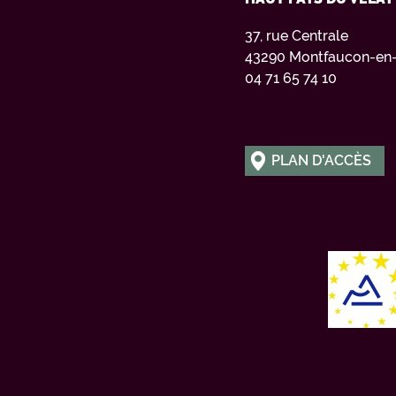
37, rue Centrale
43290 Montfaucon-en-
04 71 65 74 10
PLAN D'ACCÈS