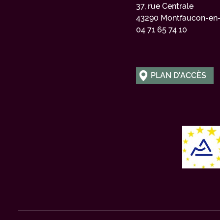
37, rue Centrale
43290 Montfaucon-en-
04 71 65 74 10
PLAN D'ACCÈS