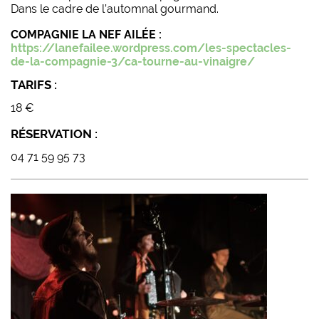
Dans le cadre de l’automnal gourmand.
COMPAGNIE LA NEF AILÉE :
https://lanefailee.wordpress.com/les-spectacles-
de-la-compagnie-3/ca-tourne-au-vinaigre/
TARIFS :
18 €
RÉSERVATION :
04 71 59 95 73